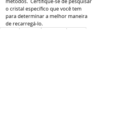
métodos.  Certifique-se de pesquisar 
o cristal específico que você tem 
para determinar a melhor maneira 
de recarregá-lo.
energia dos cristais
recarregando cristais
restaurando energia dos cristais
rituais e cristais
cuidando dos cristais
cristais e a lua
diferentes métodos
forma fácil de recarregar os cristais
atenção nos cristais
cuidados com cristais
diferentes cristais
Posts recentes
Ver tudo