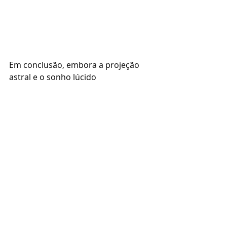
Em conclusão, embora a projeção 
astral e o sonho lúcido 
compartilhem algumas 
semelhanças, são duas experiências 
distintas que servem a propósitos 
diferentes e têm efeitos diferentes 
no indivíduo. A projeção astral é 
uma experiência espiritual que 
envolve a separação da alma do 
corpo físico e a exploração de outros 
reinos e dimensões. Em contraste, o 
sonho lúcido é uma ferramenta para 
o desenvolvimento pessoal que 
permite aos indivíduos controlar 