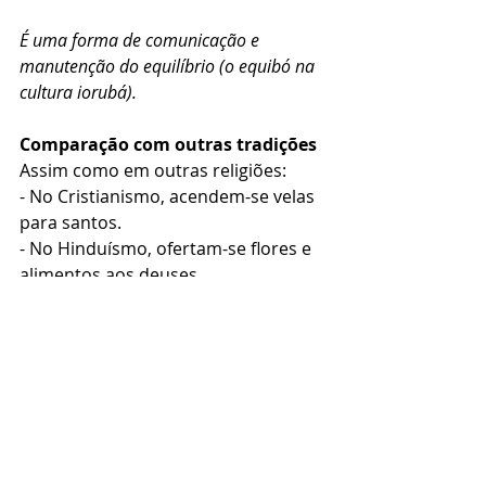
É uma forma de comunicação e 
manutenção do equilíbrio (o equibó na 
cultura iorubá).
Comparação com outras tradições  
Assim como em outras religiões:  
- No Cristianismo, acendem-se velas 
para santos.  
- No Hinduísmo, ofertam-se flores e 
alimentos aos deuses.  
- No Budismo, fazem-se oferendas 
de incenso.  
Todas são formas de cultivo da fé e 
expressão de devoção, não uma 
"obrigação" divina.
Resumo