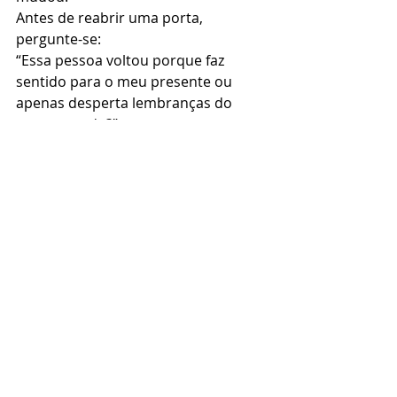
Antes de reabrir uma porta, 
pergunte-se:
“Essa pessoa voltou porque faz 
sentido para o meu presente ou 
apenas desperta lembranças do 
meu passado?”
Como proteger sua energia
Alguns hábitos simples ajudam a 
atravessar esse período com mais 
equilíbrio.
Medite por alguns minutos 
diariamente.
Escreva seus pensamentos 
antes de dormir.
Reduza o excesso de 
informações.
Faça pausas durante o trabalho.