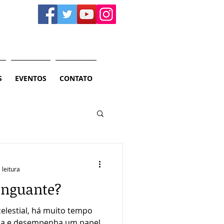
S
EVENTOS
CONTATO
 leitura
inguante?
elestial, há muito tempo
na e desempenha um papel